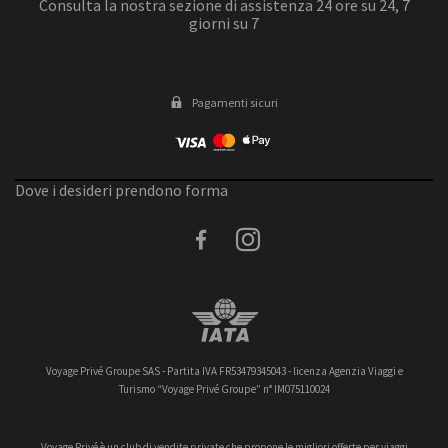
Consulta la nostra sezione di assistenza 24 ore su 24, 7
giorni su 7
Pagamenti sicuri
Dove i desideri prendono forma
facebook
instagram
Voyage Privé Groupe SAS - Partita IVA FR53479345043 - licenza Agenzia Viaggi e
Turismo “Voyage Privé Groupe” n° IM075110024
Voyage Privé è un club di vendite private che propone le migliori offerte per viaggi