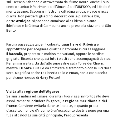
sull'Oceano Atlantico e attraversata dal fiume Douro. Anche il suo
centro storico è Patrimonio dell'Umanità dell'UNESCO, ed il titolo è
meritatissimo. Scoprirai infatti una cittadina antica, vivace e ricca
di arte. Non perderti gli edifici decorati con le piastrelle blu,
dette
Azulejos
: si possono ammirare alla Chiesa di Santo
Ildefonso e la Chiesa di Carmo, ma anche presso la stazione di São
Bento.
Fai una passeggiata per il colorato
quartiere di Ribeira
e
approfittane per scegliere qualche ristorante in cui assaggiare
il
baccalà
, preparato in moltissime varianti, oppure le sardine
grigliate. Ricorda che quasi tutti i piatti sono accompagnati da riso.
Per ammirare la città dall'alto puoi salire sulla Torre dei Chierici,
mentre il
P
onte Luis I
è da ammirare al tramonto o con le luci della
sera. Magnifica anche La Libreria Lello e Irmao, non a caso scelta
per alcune riprese di Harry Potter!
Visita alla regione dell'Algarve
Se ami la natura ed il mare, durante i tuoi viaggi in Portogallo devi
assolutamente includere
l'Algarve
, la
regione meridionale del
Paese
. Conviene evitarla durante l'estate, in quanto presa
d'assalto, mentre d'inverno è un'eccellente destinazione per una
fuga al caldo! La sua città principale,
Faro
, presenta