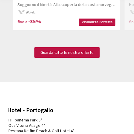
Nex
Soggiorno il libertà: Alla scoperta della costa norvegese in treno
Ho
Novità
-35%
fino a
fi
Visualizza l'offerta
Guarda tutte le nostre offerte
Hotel - Portogallo
HF Ipanema Park 5*
Oca Vitoria Village 4*
Pestana Delfim Beach & Golf Hotel 4*