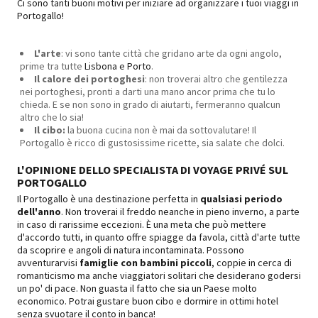
Ci sono tanti buoni motivi per iniziare ad organizzare i tuoi viaggi in
Portogallo!
L'arte
: vi sono tante città che gridano arte da ogni angolo,
prime tra tutte
Lisbona e Porto
.
Il calore dei portoghesi
: non troverai altro che gentilezza
nei portoghesi, pronti a darti una mano ancor prima che tu lo
chieda. E se non sono in grado di aiutarti, fermeranno qualcun
altro che lo sia!
Il cibo:
la buona cucina non è mai da sottovalutare! Il
Portogallo è ricco di gustosissime ricette, sia salate che dolci.
L'OPINIONE DELLO SPECIALISTA DI VOYAGE PRIVÉ SUL
PORTOGALLO
Il Portogallo è una destinazione perfetta in
qualsiasi periodo
dell'anno
. Non troverai il freddo neanche in pieno inverno, a parte
in caso di rarissime eccezioni. È una meta che può mettere
d'accordo tutti, in quanto offre spiagge da favola, città d'arte tutte
da scoprire e angoli di natura incontaminata. Possono
avventurarvisi
famiglie con bambini piccoli
, coppie in cerca di
romanticismo ma anche viaggiatori solitari che desiderano godersi
un po' di pace. Non guasta il fatto che sia un Paese molto
economico. Potrai gustare buon cibo e dormire in ottimi hotel
senza svuotare il conto in banca!