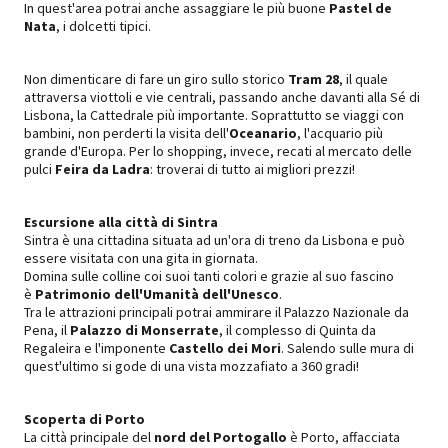
In quest'area potrai anche assaggiare le più buone
Pastel de
Nata
, i dolcetti tipici.
Non dimenticare di fare un giro sullo storico
Tram 28
, il quale
attraversa viottoli e vie centrali, passando anche davanti alla Sé di
Lisbona, la Cattedrale più importante. Soprattutto se viaggi con
bambini, non perderti la visita dell'
Oceanario
, l'acquario più
grande d'Europa. Per lo shopping, invece, recati al mercato delle
pulci
Feira da Ladra
: troverai di tutto ai migliori prezzi!
Escursione alla città di Sintra
Sintra è una cittadina situata ad un'ora di treno da Lisbona e può
essere visitata con una gita in giornata.
Domina sulle colline coi suoi tanti colori e grazie al suo fascino
è
Patrimonio dell'Umanità dell'Unesco
.
Tra le attrazioni principali potrai ammirare il Palazzo Nazionale da
Pena, il
Palazzo di Monserrate
, il complesso di Quinta da
Regaleira e l'imponente
Castello dei Mori
. Salendo sulle mura di
quest'ultimo si gode di una vista mozzafiato a 360 gradi!
Scoperta di Porto
La città principale del
nord del Portogallo
è
Porto
, affacciata