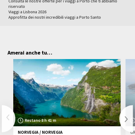
Consulta le nostre offerte per i viaggi a Porto che ti abbiamo
riservato
Viaggi a Lisbona 2026
Approfitta dei nostri incredibili viaggi a Porto Santo
Amerai anche tu…
Previous
Restano 8 h 41 m
NORVEGIA / NORVEGIA
GR