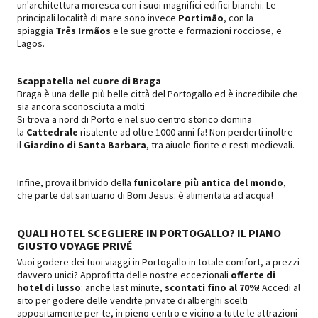
un'architettura moresca con i suoi magnifici edifici bianchi. Le
principali località di mare sono invece
Portimão
, con la
spiaggia
Três Irmãos
e le sue grotte e formazioni rocciose, e
Lagos.
Scappatella nel cuore di Braga
Braga è una delle più belle città del Portogallo ed è incredibile che
sia ancora sconosciuta a molti.
Si trova a nord di Porto e nel suo centro storico domina
la
Cattedrale
risalente ad oltre 1000 anni fa! Non perderti inoltre
il
Giardino di Santa Barbara
, tra aiuole fiorite e resti medievali.
Infine, prova il brivido della
funicolare più antica del mondo
,
che parte dal santuario di Bom Jesus: è alimentata ad acqua!
QUALI HOTEL SCEGLIERE IN PORTOGALLO? IL PIANO
GIUSTO VOYAGE PRIVÉ
Vuoi godere dei tuoi viaggi in Portogallo in totale comfort, a prezzi
davvero unici? Approfitta delle nostre eccezionali
offerte di
hotel di lusso
: anche last minute,
scontati fino al 70%
! Accedi al
sito per godere delle vendite private di alberghi scelti
appositamente per te, in pieno centro e vicino a tutte le attrazioni