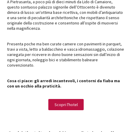
A Pietrasanta, a poco più di dieci minuti da Lido di Camaiore,
questo sontuoso palazzo signorile dell’Ottocento è divenuto
dimora di lusso: un'ottima base ricettiva, con mobili d’antiquariato
e una serie di peculiarità architettoniche che rispettano il senso
originale della costruzione e consentono all’ospite di muoversi
nella magnificenza.
Presenta poche ma ben curate camere con pavimenti in parquet,
travi a vista, letto a baldacchino e vasca idromassaggio, colazione
variegata per ricevere in dono buone sensazioni sin dall’inizio di
ogni giornata, noleggio bici e stabilimento balneare
convenzionato.
Cosa ci piace: gli arredi incantevoli, i contorni da fiaba ma
con un occhio alla praticità.
Scopri l'hotel