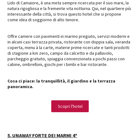
Lido di Camaiore, è una meta sempre ricercata per il suo mare, la
natura rigogliosa e la fremente vita notturna. Qui, nel quartiere più
interessante della città, si trova questo hotel che si propone
come idea di soggiorno di alto tenore.
Offre camere con pavimenti in marmo pregiato, servizi moderni e
in alcuni casi terrazza privata, ristorante con doppia sala, veranda
coperta, menu à la carte, materie prime ricercate e tanti prodotti
di stagione a km zero, campo da calcetto e da pallavolo,
parcheggio gratuito, spiaggia convenzionata a pochi passi con
cabine, ombrelloni, giochi per i bimbi e bar ristorante.
Cosa ci piace: la tranquillità, il giardino e la terrazza
panoramica.
Scopri l'hotel
5. UNAWAY FORTE DEI MARMI 4*