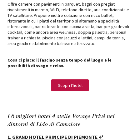
Offre camere con pavimenti in parquet, bagni con pregiati
rivestimenti in marmo, Wi-Fi, telefono diretto, aria condizionata e
TV satellitare. Propone inoltre colazione con ricco buffet,
ristorante in cui i piatti del territorio si alternano a specialità
internazionali, bar ristorante con cucina a vista, bar per gradevoli
cocktail, come ancora area wellness, doppia palestra, personal
trainer a richiesta, piscina con jacuzzi e lettini, campi da tennis,
area giochi e stabilimento balneare attrezzato.
Cosa ci piace: il fascino senza tempo del luogo e le
possibilità di svago e relax.
Scopri l'hotel
I 6 migliori hotel 4 stelle Voyage Privé nei
dintorni di Lido di Camaiore
1. GRAND HOTEL PRINCIPE DI PIEMONTE 4*