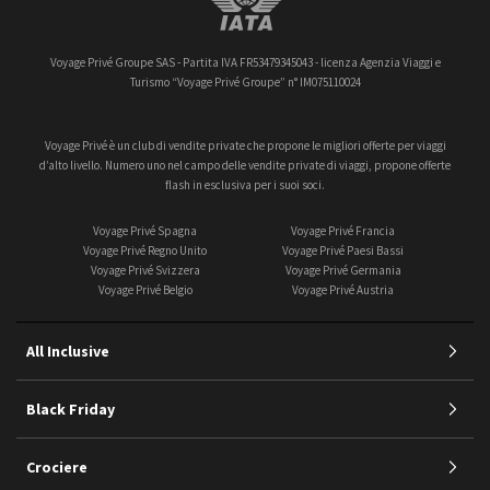
Voyage Privé Groupe SAS - Partita IVA FR53479345043 - licenza Agenzia Viaggi e
Turismo “Voyage Privé Groupe” n° IM075110024
Voyage Privé è un club di vendite private che propone le migliori offerte per viaggi
d’alto livello. Numero uno nel campo delle vendite private di viaggi, propone offerte
flash in esclusiva per i suoi soci.
Voyage Privé Spagna
Voyage Privé Francia
Voyage Privé Regno Unito
Voyage Privé Paesi Bassi
Voyage Privé Svizzera
Voyage Privé Germania
Voyage Privé Belgio
Voyage Privé Austria
All Inclusive
Black Friday
Crociere