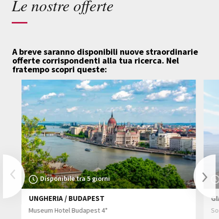
Le nostre offerte
A breve saranno disponibili nuove straordinarie
offerte corrispondenti alla tua ricerca.
Nel
fratempo scopri queste:
Previous
Disponibile tra 5 giorni
UNGHERIA / BUDAPEST
GI
Nex
Museum Hotel Budapest 4*