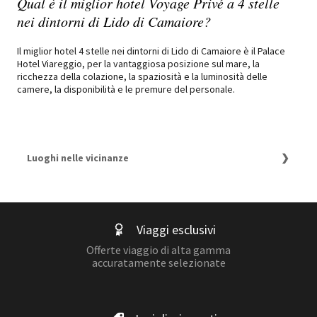
Qual è il miglior hotel Voyage Privé a 4 stelle
nei dintorni di Lido di Camaiore?
Il miglior hotel 4 stelle nei dintorni di Lido di Camaiore è il Palace
Hotel Viareggio, per la vantaggiosa posizione sul mare, la
ricchezza della colazione, la spaziosità e la luminosità delle
camere, la disponibilità e le premure del personale.
Luoghi nelle vicinanze
I 7 migliori hotel a 4 stelle di Lido di Camaiore
Top 10 degli hotel a 4 stelle di Viareggio
I migliori hotel di charme di Viareggio
Top 5 degli hotel a 4 stelle di Forte dei Marmi
Viaggi esclusivi
I migliori 9 hotel 5 stelle a Forte dei Marmi a prezzi
esclusivi
Offerte viaggio di alta gamma
Top 10 degli hotel a 4 stelle di Forte dei Marmi
accuratamente selezionate
Hotel Lucca
Top 7 degli hotel a 4 stelle di Lucca
Top 10 degli hotel a 4 stelle di Pisa
I migliori hotel a lerici