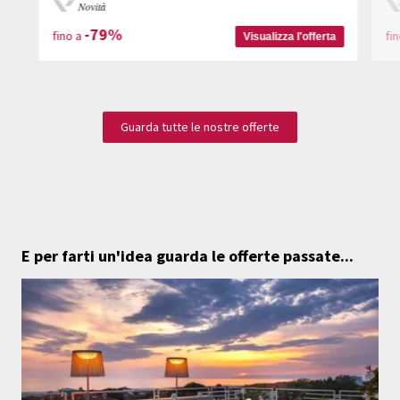
Novità
-79%
fino a
fi
Visualizza l'offerta
Guarda tutte le nostre offerte
E per farti un'idea guarda le offerte passate...