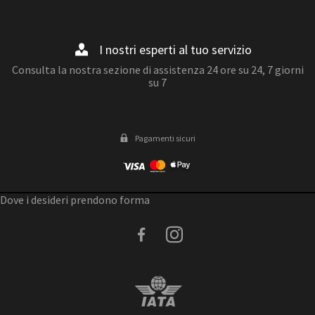
- Spaghetti cacio e pepe
- Abbacchio scottadito
- Carciofi alla giudia / alla romana
I nostri esperti al tuo servizio
- Maritozzo
- Saltimbocca alla romana
Consulta la nostra sezione di assistenza 24 ore su 24, 7 giorni
su 7
Pagamenti sicuri
Dove i desideri prendono forma
facebook
instagram