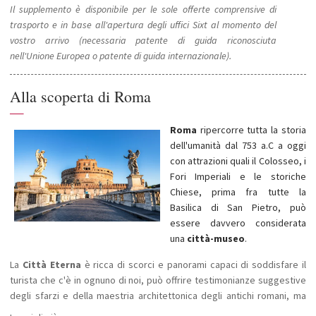
Il supplemento è disponibile per le sole offerte comprensive di
trasporto e in base all'apertura degli uffici Sixt al momento del
vostro arrivo (necessaria patente di guida riconosciuta
nell'Unione Europea o patente di guida internazionale).
Alla scoperta di Roma
—
Roma
ripercorre tutta la storia
dell'umanità dal 753 a.C a oggi
con attrazioni quali il Colosseo, i
Fori Imperiali e le storiche
Chiese, prima fra tutte la
Basilica di San Pietro, può
essere davvero considerata
una
città-museo
.
La
Città Eterna
è ricca di scorci e panorami capaci di soddisfare il
turista che c'è in ognuno di noi, può offrire testimonianze suggestive
degli sfarzi e della maestria architettonica degli antichi romani, ma
anche capolavori dei più grandi artisti della storia come la
fontana