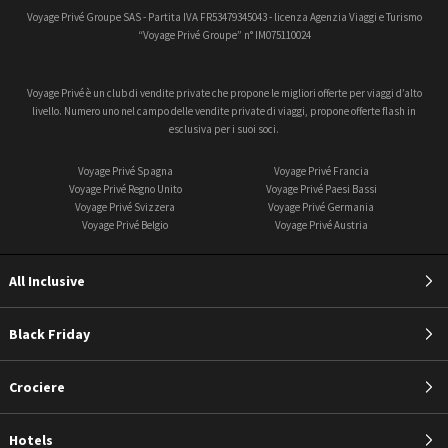
Voyage Privé Groupe SAS - Partita IVA FR53479345043 - licenza Agenzia Viaggi e Turismo
“Voyage Privé Groupe” n° IM075110024
Voyage Privé è un club di vendite private che propone le migliori offerte per viaggi d’alto
livello. Numero uno nel campo delle vendite private di viaggi, propone offerte flash in
esclusiva per i suoi soci.
Voyage Privé Spagna
Voyage Privé Francia
Voyage Privé Regno Unito
Voyage Privé Paesi Bassi
Voyage Privé Svizzera
Voyage Privé Germania
Voyage Privé Belgio
Voyage Privé Austria
All Inclusive
Black Friday
Crociere
Hotels