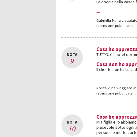
La doccia nella vasca
—
Gabriella M
,
ha viaggiato
recensione pubblicata il
Cosa ho apprezz
NOTA
TUTTO: è l’hotel dei mi
9
Cosa non ho app
Il cliente non ha lasc
—
Rosita V
,
ha viaggiato in 
recensione pubblicata il
Cosa ho apprezz
NOTA
Mia figlia e io abbiam
10
piacevole sotto ogni 
personale molto corte