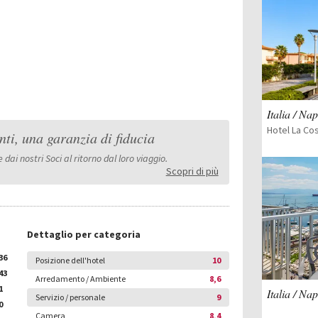
Italia / Nap
Hotel La Cos
nti, una garanzia di fiducia
dai nostri Soci al ritorno dal loro viaggio.
Scopri di più
Dettaglio per categoria
36
Posizione dell'hotel
10
43
Arredamento / Ambiente
8,6
1
Italia / Nap
Servizio / personale
9
0
Camera
8,4