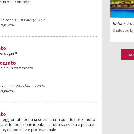
 è un po scomoda!
05 Marzo 2026
 in coppia il
Italia / Val
 09/03/2026
Chalet du Ly
ato
ei sogni ♥️
Isc
rezzato
iato alcun commento
28 Febbraio 2026
coppia il
 22/06/2026
ato
o soggiornato per una settimana in questo hotel molto
aspetto, posizione ideale, camera spaziosa e pulita e
se, disponibile e professionale.