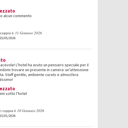
rezzato
iato alcun commento
31 Gennaio 2026
coppia il
 25/05/2026
ato
cevole! L’hotel ha avuto un pensiero speciale per il
domi trovare un presente in camera: un’attenzione
ta. Staff gentile, ambiente curato e atmosfera
tissimo!
rezzato
simi sotto l’hotel
10 Gennaio 2026
n coppia il
 15/01/2026