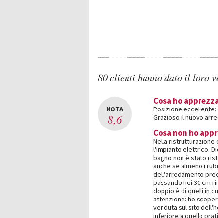
80 clienti hanno dato il loro v
Cosa ho apprezz
NOTA
Posizione eccellente: d
8,6
Grazioso il nuovo arr
Cosa non ho app
Nella ristrutturazione
l'impianto elettrico. D
bagno non è stato ris
anche se almeno i rubi
dell'arredamento prec
passando nei 30 cm rim
doppio è di quelli in c
attenzione: ho scoper
venduta sul sito dell'
inferiore a quello pr