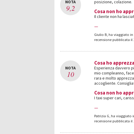
NOTA
posizione, colazione.
9,2
Cosa non ho app
Il cliente non ha lasc
—
Giulio B
,
ha viaggiato in 
recensione pubblicata il
Cosa ho apprezz
NOTA
Esperienza davvero pia
10
mio compleanno, facen
rara e molto apprezza
accogliente. Consiglia
Cosa non ho app
I taxi super cari, caris
—
Patrizia G
,
ha viaggiato i
recensione pubblicata il