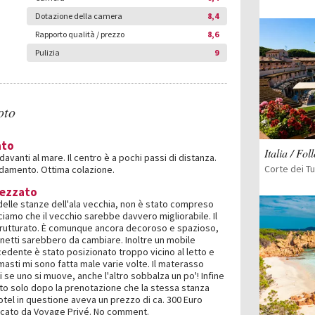
Dotazione della camera
8,4
Rapporto qualità / prezzo
8,6
Pulizia
9
oto
ato
Italia / Fol
avanti al mare. Il centro è a pochi passi di distanza.
Corte dei Tu
edamento. Ottima colazione.
rezzato
 delle stanze dell'ala vecchia, non è stato compreso
iciamo che il vecchio sarebbe davvero migliorabile. Il
trutturato. È comunque ancora decoroso e spazioso,
netti sarebbero da cambiare. Inoltre un mobile
edente è stato posizionato troppo vicino al letto e
asti mi sono fatta male varie volte. Il materasso
ui se uno si muove, anche l'altro sobbalza un po'! Infine
to solo dopo la prenotazione che la stessa stanza
hotel in questione aveva un prezzo di ca. 300 Euro
aticato da Voyage Privé. No comment.