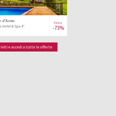
Visualizza l'offerta
le d'Aosta
Fino a
s Hotel & Spa 4*
-73%
riviti e accedi a tutte le offerte