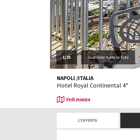
1
/
25
Guardate tutte le foto
NAPOLI
/
ITALIA
Hotel Royal Continental 4*
Vedi mappa
L'OFFERTA