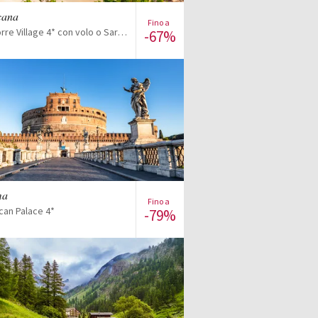
scana
Fino a
Cala della Torre Village 4* con volo o Sardinia Ferries
-67%
Visualizza l'offerta
ma
Fino a
can Palace 4*
-79%