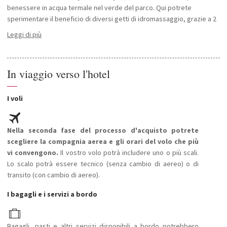
benessere in acqua termale nel verde del parco. Qui potrete
sperimentare il beneficio di diversi getti di idromassaggio, grazie a 2
getti per idromassaggio incrociato (energico idro-massaggio sulle
Leggi di più
diverse fasce muscolari del corpo e benefico effetto sulla
circolazione), 2 lettini per idromassaggio (massaggio di media
intensità su tutto il corpo che stimola ed ossigena la pelle), 1 fontana
In viaggio verso l'hotel
cervicale (effetti distensivi e rilassanti sulle vertebre cervicali), ed 1
—
panca idromassaggio (buona attivazione della circolazione a livello
lombare).
I voli
L'hotel può fornire ai nostri clienti
tariffe preferenziali per eventi
culturali
come la Biennale di Venezia e l'Arena di Verona. Per i più
sportivi vi è una
Nella seconda fase del processo d'acquisto potrete
palestra
a disposizione, se invece preferite le
sessioni di
scegliere la compagnia aerea e gli orari del volo che più
golf
troverete 3 campi da golf in un perimetro di 6 km.
Inoltre dall'hotel parte una pista ciclabile di 64 km.
vi convengono.
Il vostro volo potrà includere uno o più scali.
Se volete rilassarvi potete scegliere anche tra la sauna, il bagno turco
Lo scalo potrà essere tecnico (senza cambio di aereo) o di
e la doccia emozionale.
transito (con cambio di aereo).
L'accesso all'area Spa delle piscine è libero dalle 8.00 alle 20.00.
I bagagli e i servizi a bordo
Le piscine sono accessibili dalle 8:00 alle 20:00.
Bagagli, pasti e altri servizi disponibili a bordo potrebbero