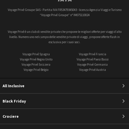
Voyage Privé Groupe SAS - Partita IVA FR53479345043 - licenza Agenzia Viaggi e Turismo
“Voyage Privé Groupe” n° IM075110024
Voyage Privé è un club di vendite private che propone le migliori offerte per viaggi d’alto
livello. Numero uno nel campo delle vendite private di viaggi, propone offerte flash in
esclusiva per i suoi soci.
Voyage Privé Spagna
Voyage Privé Francia
Voyage Privé Regno Unito
Voyage Privé Paesi Bassi
Voyage Privé Svizzera
Voyage Privé Germania
Voyage Privé Belgio
Voyage Privé Austria
All Inclusive
Black Friday
Crociere