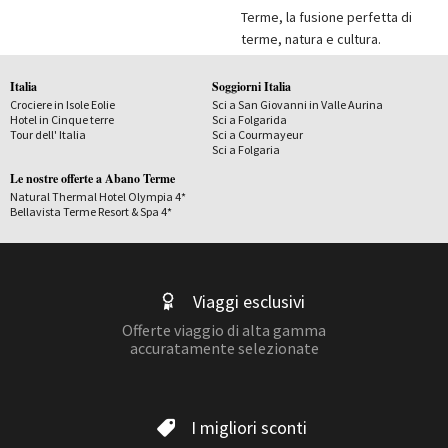
Terme, la fusione perfetta di
terme, natura e cultura.
Italia
Soggiorni Italia
Crociere in Isole Eolie
Sci a San Giovanni in Valle Aurina
Hotel in Cinque terre
Sci a Folgarida
Tour dell' Italia
Sci a Courmayeur
Sci a Folgaria
Le nostre offerte a Abano Terme
Natural Thermal Hotel Olympia 4*
Bellavista Terme Resort & Spa 4*
Viaggi esclusivi
Offerte viaggio di alta gamma
accuratamente selezionate
I migliori sconti