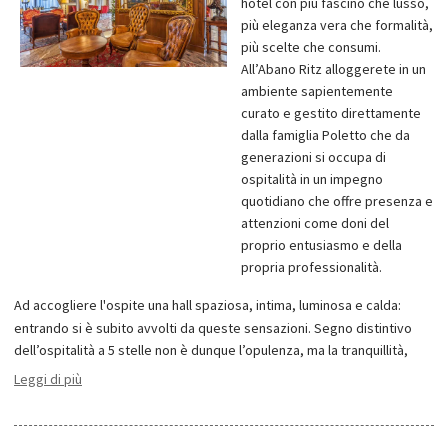
hotel con più fascino che lusso,
più eleganza vera che formalità,
più scelte che consumi.
All’Abano Ritz alloggerete in un
ambiente sapientemente
curato e gestito direttamente
dalla famiglia Poletto che da
generazioni si occupa di
ospitalità in un impegno
quotidiano che offre presenza e
attenzioni come doni del
proprio entusiasmo e della
propria professionalità.
Ad accogliere l'ospite una hall spaziosa, intima, luminosa e calda:
entrando si è subito avvolti da queste sensazioni. Segno distintivo
dell’ospitalità a 5 stelle non è dunque l’opulenza, ma la tranquillità,
l’agio e l’esclusività.
Leggi di più
L'hotel si trova in una posizione strategica poiché in soli 45 minuti
potete raggiungere Venezia e in circa 1 ora Verona.