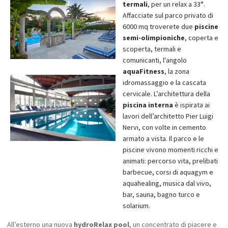
stimolati nelle sensazioni e nei ricordi, che scalderanno il cuore dei
termali
, per un relax a 33°.
commensali. Insomma, una favola di ristorante o un ristorante da
Affacciate sul parco privato di
favola?
6000 mq troverete due
piscine
Si prega di notare che "Il Brutto Anatroccolo" è al momento chiuso.
semi-olimpioniche
, coperta e
Nella carta dei vini di
Bacco&Co.
una ricca selezione rappresenta
scoperta, termali e
tutte le regioni italiane, con particolare attenzione alle etichette
comunicanti, l'angolo
venete e del territorio euganeo in particolare. L’Abano Ritz è
aquaFitness
, la zona
consorziato alla Strada del Vino dei Colli Euganei. Nel menù
idromassaggio e la cascata
giornalmente vengono suggeriti i vini in abbinamento alle proposte
cervicale. L’architettura della
gastronomiche.
piscina interna
è ispirata ai
Il
Tea Time
è l'angolo tisaneria per tea-time pomeridiano, con
lavori dell’architetto Pier Luigi
proposte wine-bar per l’aperitivo nella hall, degustazioni di prodotti
Nervi, con volte in cemento
stagionali; pool-bar a bordo piscina.
armato a vista. Il parco e le
piscine vivono momenti ricchi e
animati: percorso vita, prelibati
barbecue, corsi di aquagym e
aquahealing, musica dal vivo,
bar, sauna, bagno turco e
solarium.
All’esterno una nuova
hydroRelax pool
, un concentrato di piacere e