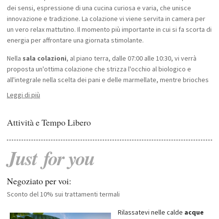
dei sensi, espressione di una cucina curiosa e varia, che unisce
innovazione e tradizione. La colazione vi viene servita in camera per
un vero relax mattutino. Il momento più importante in cui si fa scorta di
energia per affrontare una giornata stimolante.
Nella
sala colazioni
, al piano terra, dalle 07:00 alle 10:30, vi verrà
proposta un'ottima colazione che strizza l'occhio al biologico e
all'integrale nella scelta dei pani e delle marmellate, mentre brioches
e torte sono del nostro pasticciere.
Leggi di più
Nel
White Gloves Restaurant
una preziosa collezione di piatti
dell'800 fa bella mostra di sé sulle pareti della sala da pranzo. E' un
Attività e Tempo Libero
invito, una sorta di indizio, la storia di una vocazione alla buona tavola.
Uno staff che servirà in guanti bianchi consci dell'importanza del
momento conviviale. Un'atmosfera elegante, vivace, calda e
Just
for
you
accogliente. Per la sera è gradita una giacca. Non ha importanza il
colore, né la cravatta. Non vuole essere un obbligo, ma un invito.
"Il Brutto Anatroccolo" Vintage Restaurant
è il nuovo
Negoziato per voi:
ristorantino vintage à la carte dell’Abano Ritz, un ambiente creativo,
Sconto del 10% sui trattamenti termali
un menu che propone piatti che rispettano i palati e coccolano le
papille gustative. Il Brutto Anatroccolo è un luogo dove sentirsi nutriti,
Rilassatevi nelle calde
acque