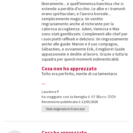
liberamente... e quell'immensa banchisa che si
estende a perdita d'occhio. Le albe e i tramonti
erano spettacolari, e l'aurora boreale...
semplicemente magica. Un sentito
ringraziamento anche al ristorante per la
calorosa accoglienza: Julien, Vanessa e Max
sono stati gentilissimi. Complimenti allo chef per
i suoi piatti raffinati e deliziosi. Un ringraziamento
anche alle guide: Marion e il suo compagno,
Sébastien, e ovviamente Erik, il migliore! Guide
appassionate e dedite al lavoro. Grazie a tutta la
squadra per questi momenti indimenticabili.
Cosa non ho apprezzato
Tutto era perfetto, niente di cui lamentarsi.
—
Laurence P
03 Marzo 2026
ha viaggiato con la famiglia il
Recensione pubblicata il 12/03/2026
Vedi originale in Francese
Cosa ho apprezzato