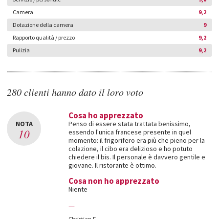
Camera
9,2
Dotazione della camera
9
Rapporto qualità / prezzo
9,2
Pulizia
9,2
280 clienti hanno dato il loro voto
Cosa ho apprezzato
NOTA
Penso di essere stata trattata benissimo,
10
essendo l'unica francese presente in quel
momento: il frigorifero era più che pieno per la
colazione, il cibo era delizioso e ho potuto
chiedere il bis. Il personale è davvero gentile e
giovane. Il ristorante è ottimo.
Cosa non ho apprezzato
Niente
—
Christian F