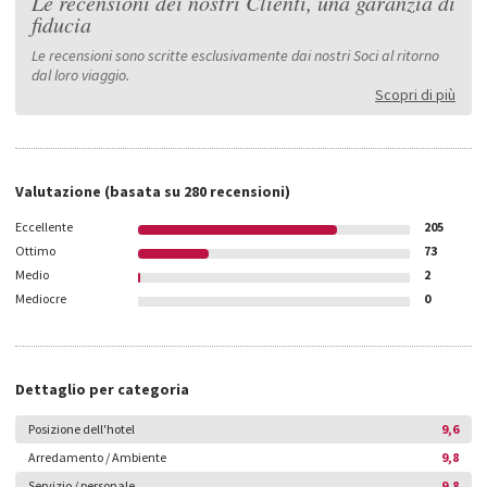
Le recensioni dei nostri Clienti, una garanzia di
fiducia
Le recensioni sono scritte esclusivamente dai nostri Soci al ritorno
dal loro viaggio.
Scopri di più
Valutazione
(basata su
280
recensioni)
Eccellente
205
Ottimo
73
Medio
2
Mediocre
0
Dettaglio per categoria
Posizione dell'hotel
9,6
Arredamento / Ambiente
9,8
Servizio / personale
9,8