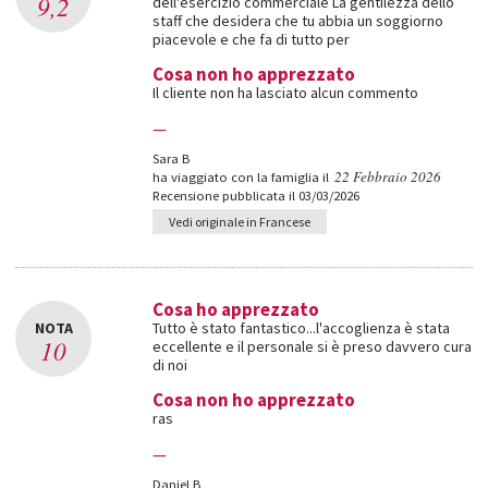
9,2
dell'esercizio commerciale La gentilezza dello
staff che desidera che tu abbia un soggiorno
piacevole e che fa di tutto per
Cosa non ho apprezzato
Il cliente non ha lasciato alcun commento
—
Sara B
22 Febbraio 2026
ha viaggiato con la famiglia il
Recensione pubblicata il 03/03/2026
Vedi originale in Francese
Cosa ho apprezzato
NOTA
Tutto è stato fantastico...l'accoglienza è stata
10
eccellente e il personale si è preso davvero cura
di noi
Cosa non ho apprezzato
ras
—
Daniel B