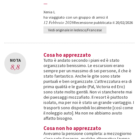
—
Xenia L
ha viaggiato con un gruppo di amici il
12 Febbraio 2026
Recensione pubblicata il 20/02/2026
Vedi originale in Iedesco/Francese
Cosa ho apprezzato
NOTA
Tutto è andato secondo i piani ed è stato
8,8
organizzato benissimo. Le escursioni erano
sempre per un massimo di sei persone, il che è
stato fantastico. Anche le gite sono state
puntuali e ben organizzate. L'attrezzatura era di
prima qualità e le guide (Pal, Victoria ed Eric)
sono state molto gentili. Non vi stancherete mai
dei paesaggi mozzafiato. Il resort è piuttosto
isolato, ma per noi è stato un grande vantaggio. I
trasporti sono disponibili localmente [così come
il noleggio auto]. Ma non ne abbiamo avuto
affatto bisogno.
Cosa non ho apprezzato
Avevamo la pensione completa: a mezzogiorno
c'era solo il pranzo, qualche alternativa (zuppa,