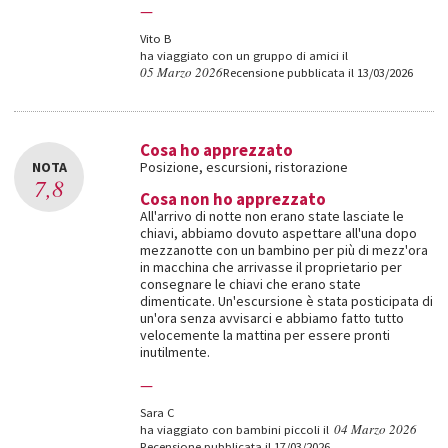
—
Vito B
ha viaggiato con un gruppo di amici il
05 Marzo 2026
Recensione pubblicata il 13/03/2026
Cosa ho apprezzato
NOTA
Posizione, escursioni, ristorazione
7,8
Cosa non ho apprezzato
All'arrivo di notte non erano state lasciate le
chiavi, abbiamo dovuto aspettare all'una dopo
mezzanotte con un bambino per più di mezz'ora
in macchina che arrivasse il proprietario per
consegnare le chiavi che erano state
dimenticate. Un'escursione è stata posticipata di
un'ora senza avvisarci e abbiamo fatto tutto
velocemente la mattina per essere pronti
inutilmente.
—
Sara C
04 Marzo 2026
ha viaggiato con bambini piccoli il
Recensione pubblicata il 17/03/2026