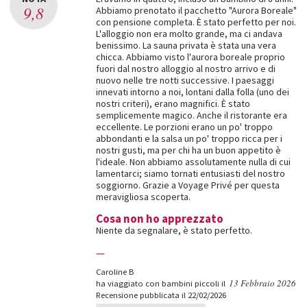
9,8
Abbiamo prenotato il pacchetto "Aurora Boreale"
con pensione completa. È stato perfetto per noi.
L'alloggio non era molto grande, ma ci andava
benissimo. La sauna privata è stata una vera
chicca. Abbiamo visto l'aurora boreale proprio
fuori dal nostro alloggio al nostro arrivo e di
nuovo nelle tre notti successive. I paesaggi
innevati intorno a noi, lontani dalla folla (uno dei
nostri criteri), erano magnifici. È stato
semplicemente magico. Anche il ristorante era
eccellente. Le porzioni erano un po' troppo
abbondanti e la salsa un po' troppo ricca per i
nostri gusti, ma per chi ha un buon appetito è
l'ideale. Non abbiamo assolutamente nulla di cui
lamentarci; siamo tornati entusiasti del nostro
soggiorno. Grazie a Voyage Privé per questa
meravigliosa scoperta.
Cosa non ho apprezzato
Niente da segnalare, è stato perfetto.
—
Caroline B
13 Febbraio 2026
ha viaggiato con bambini piccoli il
Recensione pubblicata il 22/02/2026