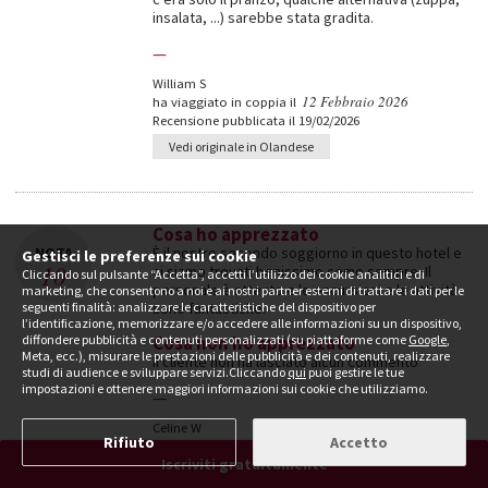
insalata, ...) sarebbe stata gradita.
—
William S
12 Febbraio 2026
ha viaggiato in coppia il
Recensione pubblicata il 19/02/2026
Vedi originale in Olandese
Cosa ho apprezzato
NOTA
È il nostro secondo soggiorno in questo hotel e
Gestisci le preferenze sui cookie
10
ci siamo trovati benissimo come sempre. Il
Cliccando sul pulsante “Accetta”, accetti l’utilizzo dei cookie analitici e di
personale è attento e le escursioni e le attività
marketing, che consentono a noi e ai nostri partner esterni di trattare i dati per le
seguenti finalità: analizzare le caratteristiche del dispositivo per
sono fantastiche.
l’identificazione, memorizzare e/o accedere alle informazioni su un dispositivo,
diffondere pubblicità e contenuti personalizzati (su piattaforme come
Cosa non ho apprezzato
Google
,
Meta, ecc.), misurare le prestazioni delle pubblicità e dei contenuti, realizzare
Il cliente non ha lasciato alcun commento
studi di audience e sviluppare servizi.Cliccando
qui
puoi gestire le tue
impostazioni e ottenere maggiori informazioni sui cookie che utilizziamo.
—
Celine W
Rifiuto
Accetto
10 Febbraio 2026
ha viaggiato in coppia il
Iscriviti gratuitamente
Recensione pubblicata il 17/02/2026