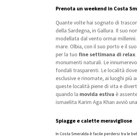
Prenota un weekend in Costa Smer
Quante volte hai sognato di trasco
della Sardegna, in Gallura. Il suo 
modellata dal vento ormai millenni.
mare. Olbia, con il suo porto e il s
per la tuo
fine settimana di relax
monumenti naturali. Le innumerevoli
fondali trasparenti. Le località do
esclusive e rinomate, ai luoghi più ad
queste località piene di vita e div
quando la
movida estiva
è assente
ismaelita Karim Aga Khan avviò una
Spiagge e calette meravigliose
In Costa Smeralda è facile perdersi tra le bel