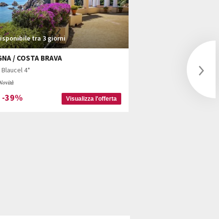
isponibile tra 3 giorni
Disponibile tra 3 gi
NA / COSTA BRAVA
MAROCCO / MARRAKE
 Blaucel 4*
Soggiorno in libertà: All
Novità
Novità
-39%
-32%
a
fino a
Visualizza l'offerta
Next