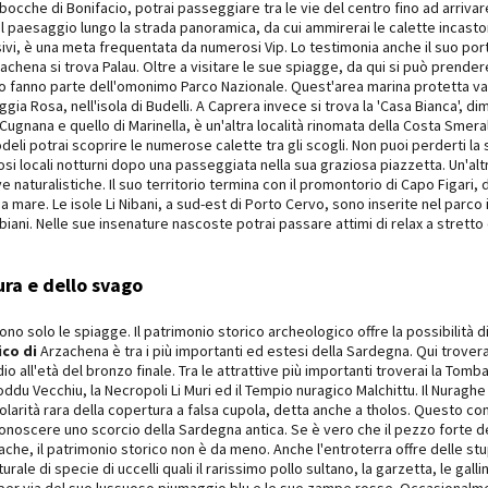
e bocche di Bonifacio, potrai passeggiare tra le vie del centro fino ad arriva
il paesaggio lungo la strada panoramica, da cui ammirerai le calette incasto
usivi, è una meta frequentata da numerosi Vip. Lo testimonia anche il suo po
achena si trova Palau. Oltre a visitare le sue spiagge, da qui si può prendere 
o fanno parte dell'omonimo Parco Nazionale. Quest'area marina protetta va
gia Rosa, nell'isola di Budelli. A Caprera invece si trova la 'Casa Bianca', d
i Cugnana e quello di Marinella, è un'altra località rinomata della Costa Smeral
eli potrai scoprire le numerose calette tra gli scogli. Non puoi perderti la 
 locali notturni dopo una passeggiata nella sua graziosa piazzetta. Un'altra
naturalistiche. Il suo territorio termina con il promontorio di Capo Figari, d
via mare. Le isole Li Nibani, a sud-est di Porto Cervo, sono inserite nel parc
abbiani. Nelle sue insenature nascoste potrai passare attimi di relax a stretto
ura e dello svago
sono solo le spiagge. Il patrimonio storico archeologico offre la possibilit
co di
Arzachena è tra i più importanti ed estesi della Sardegna. Qui trove
io all'età del bronzo finale. Tra le attrattive più importanti troverai la Tomba 
du Vecchiu, la Necropoli Li Muri ed il Tempio nuragico Malchittu. Il Nuraghe 
olarità rara della copertura a falsa cupola, detta anche a tholos. Questo co
conoscere uno scorcio della Sardegna antica. Se è vero che il pezzo forte d
ache, il patrimonio storico non è da meno. Anche l'entroterra offre delle stu
e di specie di uccelli quali il rarissimo pollo sultano, la garzetta, le gallin
o per via del suo lussuoso piumaggio blu e le sue zampe rosse. Occasionalmen