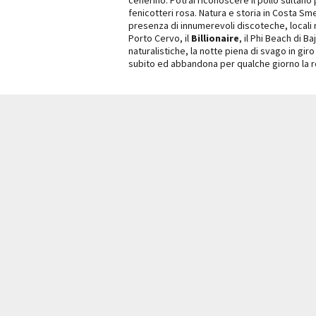
fenicotteri rosa. Natura e storia in Costa Sm
presenza di innumerevoli discoteche, locali not
Porto Cervo, il
Billionaire
, il Phi Beach di B
naturalistiche, la notte piena di svago in gir
subito ed abbandona per qualche giorno la r