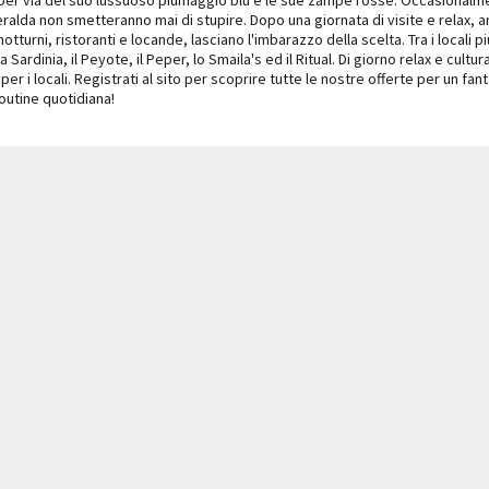
eralda non smetteranno mai di stupire. Dopo una giornata di visite e relax, a
turni, ristoranti e locande, lasciano l'imbarazzo della scelta. Tra i locali pi
aja Sardinia, il Peyote, il Peper, lo Smaila's ed il Ritual. Di giorno relax e cul
o per i locali. Registrati al sito per scoprire tutte le nostre offerte per un
outine quotidiana!