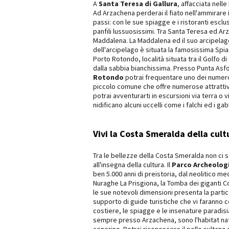
A
Santa Teresa di Gallura
, affacciata nell
Ad Arzachena perderai il fiato nell'ammirare 
passi: con le sue spiagge e i ristoranti escl
panfili lussuosissimi. Tra Santa Teresa ed Arz
Maddalena. La Maddalena ed il suo arcipelag
dell'arcipelago è situata la famosissima Spiag
Porto Rotondo, località situata tra il Golfo d
dalla sabbia bianchissima. Presso Punta Asfod
Rotondo
potrai frequentare uno dei numerosi
piccolo comune che offre numerose attrattive 
potrai avventurarti in escursioni via terra o 
nidificano alcuni uccelli come i falchi ed i g
Vivi la Costa Smeralda della cult
Tra le bellezze della Costa Smeralda non ci 
all'insegna della cultura. Il
Parco Archeologi
ben 5.000 anni di preistoria, dal neolitico med
Nuraghe La Prisgiona, la Tomba dei giganti Cod
le sue notevoli dimensioni presenta la partic
supporto di guide turistiche che vi faranno 
costiere, le spiagge e le insenature paradisi
sempre presso Arzachena, sono l'habitat natural
cenerino. Potrai riconoscere il pollo sultan