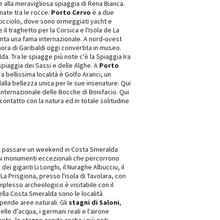
re alla meravigliosa spiaggia di Rena Bianca.
nate tra le rocce.
Porto Cervo
è a due
rticciolo, dove sono ormeggiati yacht e
il traghetto per la Corsica e l'Isola de La
nta una fama internazionale. A nord-ovest
imora di Garibaldi oggi convertita in museo.
da. Tra le spiagge più note c'è la Spiaggia Ira
spiaggia dei Sassi e delle Alghe. A
Porto
 bellissima località è Golfo Aranci, un
alla bellezza unica per le sue insenature. Qui
o internazionale delle Bocche di Bonifacio. Qui
 contatto con la natura ed in totale solitudine
à di passare un weekend in Costa Smeralda
rai monumenti eccezionali che percorrono
dei giganti Li Longhi, il Nuraghe Albucciu, il
La Prisgiona, presso l'isola di Tavolara, con
mplesso archeologico è visitabile con il
ella Costa Smeralda sono le località
pende aree naturali. Gli
stagni di Saloni
,
elle d'acqua, i germani reali e l'airone
te, lo stagno ospita anche i più noti