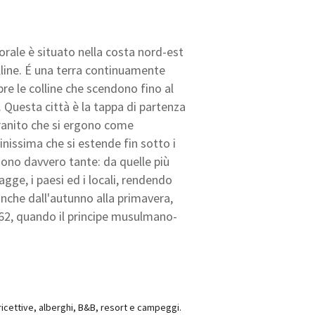
orale è situato nella costa nord-est
lline. É una terra continuamente
e le colline che scendono fino al
. Questa città è la tappa di partenza
granito che si ergono come
nissima che si estende fin sotto i
sono davvero tante: da quelle più
iagge, i paesi ed i locali, rendendo
anche dall'autunno alla primavera,
62, quando il principe musulmano-
e ricettive, alberghi, B&B, resort e campeggi.