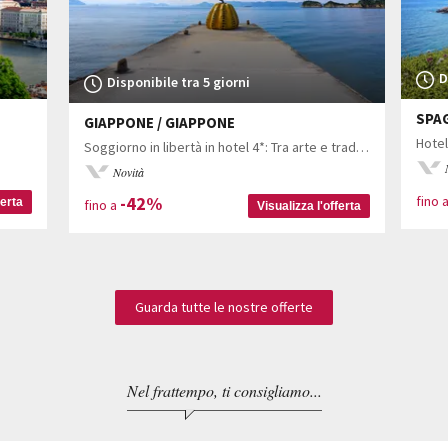
D
Disponibile tra 5 giorni
SPAG
GIAPPONE / GIAPPONE
Hotel
Soggiorno in libertà in hotel 4*: Tra arte e tradizione con possibile notte in un ryokan
Novità
-42%
fino 
ferta
fino a
Visualizza l'offerta
Guarda tutte le nostre offerte
Nel frattempo, ti consigliamo...