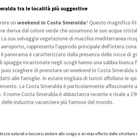
alda tra le località più suggestive
rrere un
weekend in Costa Smeralda
? Questo magnifico lit
nome deriva dal colore verde che assumono le sue acque crista
 La sua selvaggia vegetazione di macchia mediterranea ricopr
uo aeroporto, rappresenta l'approdo principale dell'intera zona
. Il panorama è caratterizzato dalla presenza delle rocce di 
 spiagge incastonate negli scogli hanno una sabbia bianca fi
ve puoi scegliere di prenotare un weekend in Costa Smeralda 
atti alle famiglie. In estate migliaia di turisti affollano le sp
ertimento. La Costa Smeralda è particolarmente affascinante 
. Il nome Costa Smeralda è abbastanza recente e risale a 19
 delle industrie vacanziere più famose del mondo..
lezze naturali e lasciarsi andare allo svago e al relax offerto dalle struttur