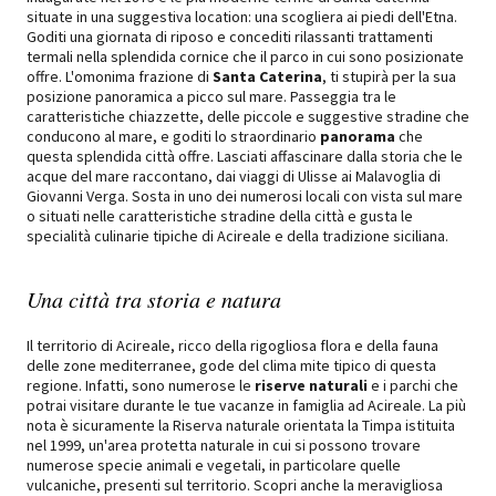
situate in una suggestiva location: una scogliera ai piedi dell'Etna.
Goditi una giornata di riposo e concediti rilassanti trattamenti
termali nella splendida cornice che il parco in cui sono posizionate
offre. L'omonima frazione di
Santa Caterina
, ti stupirà per la sua
posizione panoramica a picco sul mare. Passeggia tra le
caratteristiche chiazzette, delle piccole e suggestive stradine che
conducono al mare, e goditi lo straordinario
panorama
che
questa splendida città offre. Lasciati affascinare dalla storia che le
acque del mare raccontano, dai viaggi di Ulisse ai Malavoglia di
Giovanni Verga. Sosta in uno dei numerosi locali con vista sul mare
o situati nelle caratteristiche stradine della città e gusta le
specialità culinarie tipiche di Acireale e della tradizione siciliana.
Una città tra storia e natura
Il territorio di Acireale, ricco della rigogliosa flora e della fauna
delle zone mediterranee, gode del clima mite tipico di questa
regione. Infatti, sono numerose le
riserve naturali
e i parchi che
potrai visitare durante le tue vacanze in famiglia ad Acireale. La più
nota è sicuramente la Riserva naturale orientata la Timpa istituita
nel 1999, un'area protetta naturale in cui si possono trovare
numerose specie animali e vegetali, in particolare quelle
vulcaniche, presenti sul territorio. Scopri anche la meravigliosa