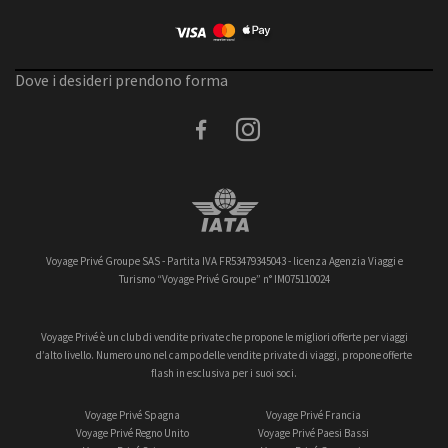
Dove i desideri prendono forma
facebook
instagram
Voyage Privé Groupe SAS - Partita IVA FR53479345043 - licenza Agenzia Viaggi e
Turismo “Voyage Privé Groupe” n° IM075110024
Voyage Privé è un club di vendite private che propone le migliori offerte per viaggi
d’alto livello. Numero uno nel campo delle vendite private di viaggi, propone offerte
flash in esclusiva per i suoi soci.
Voyage Privé Spagna
Voyage Privé Francia
Voyage Privé Regno Unito
Voyage Privé Paesi Bassi