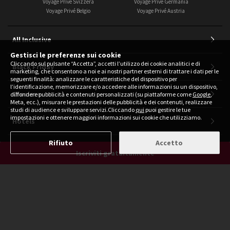
Voyage Privé Svizzera
Voyage Privé Germania
Voyage Privé Belgio
Voyage Privé Austria
All Inclusive
Gestisci le preferenze sui cookie
Cliccando sul pulsante “Accetta”, accetti l’utilizzo dei cookie analitici e di
Black Friday
marketing, che consentono a noi e ai nostri partner esterni di trattare i dati per le
seguenti finalità: analizzare le caratteristiche del dispositivo per
l’identificazione, memorizzare e/o accedere alle informazioni su un dispositivo,
Crociere
diffondere pubblicità e contenuti personalizzati (su piattaforme come
Google
,
Meta, ecc.), misurare le prestazioni delle pubblicità e dei contenuti, realizzare
studi di audience e sviluppare servizi.Cliccando
qui
puoi gestire le tue
impostazioni e ottenere maggiori informazioni sui cookie che utilizziamo.
Hotels
Rifiuto
Accetto
Last Minute
Iscriviti gratuitamente
Occasioni Imperdibili
Pacchetti