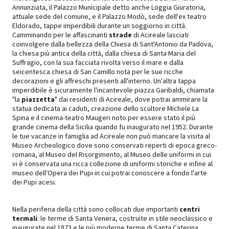
Annunziata, il Palazzo Municipale detto anche Loggia Giuratoria,
attuale sede del comune, e il Palazzo Modò, sede dell'ex teatro
Eldorado, tappe imperdibili durante un soggiorno in città.
Camminando per le affascinanti
strade
di Acireale lasciati
coinvolgere dalla bellezza della Chiesa di Sant'Antonio da Padova,
la chiesa più antica della città, dalla chiesa di Santa Maria del
Suffragio, con la sua facciata rivolta verso il mare e dalla
seicentesca chiesa di San Camillo nota per le sue ricche
decorazioni e gli affreschi presenti all'interno. Un'altra tappa
imperdibile è sicuramente l'incantevole piazza Garibaldi, chiamata
"la
piazzetta
" dai residenti di Acireale, dove potrai ammirare la
statua dedicata ai caduti, creazione dello scultore Michele La
Spina e il cinema-teatro Maugeri noto per essere stato il più
grande cinema della Sicilia quando fu inaugurato nel 1952. Durante
le tue vacanze in famiglia ad Acireale non può mancare la visita al
Museo Archeologico dove sono conservati reperti di epoca greco-
romana, al Museo del Risorgimento, al Museo delle uniformi in cui
vi è conservata una ricca collezione di uniformi storiche e infine al
museo dell'Opera dei Pupi in cui potrai conoscere a fondo l'arte
dei Pupi acesi.
Nella periferia della città sono collocati due importanti
centri
termali
: le terme di Santa Venera, costruite in stile neoclassico e
inaugurate nel 1873 e le più moderne terme di Santa Caterina