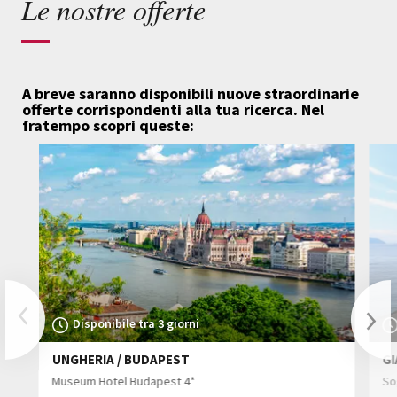
Le nostre offerte
A breve saranno disponibili nuove straordinarie
offerte corrispondenti alla tua ricerca.
Nel
fratempo scopri queste:
Previous
Disponibile tra 3 giorni
UNGHERIA / BUDAPEST
GI
Nex
Museum Hotel Budapest 4*