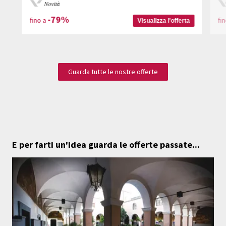
Novità
-79%
fino a
fi
Visualizza l'offerta
Guarda tutte le nostre offerte
E per farti un'idea guarda le offerte passate...