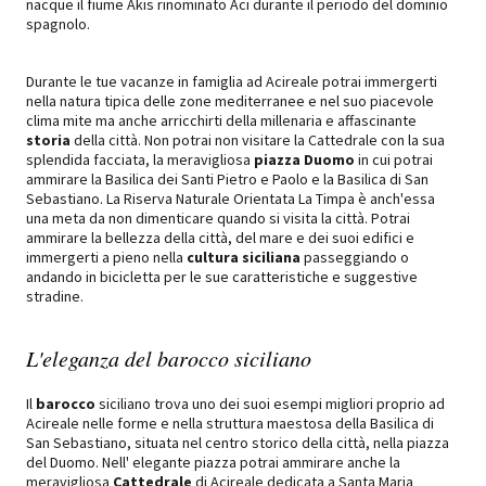
nacque il fiume Akis rinominato Aci durante il periodo del dominio
spagnolo.
Durante le tue vacanze in famiglia ad Acireale potrai immergerti
nella natura tipica delle zone mediterranee e nel suo piacevole
clima mite ma anche arricchirti della millenaria e affascinante
storia
della città. Non potrai non visitare la Cattedrale con la sua
splendida facciata, la meravigliosa
piazza Duomo
in cui potrai
ammirare la Basilica dei Santi Pietro e Paolo e la Basilica di San
Sebastiano. La Riserva Naturale Orientata La Timpa è anch'essa
una meta da non dimenticare quando si visita la città. Potrai
ammirare la bellezza della città, del mare e dei suoi edifici e
immergerti a pieno nella
cultura
siciliana
passeggiando o
andando in bicicletta per le sue caratteristiche e suggestive
stradine.
L'eleganza del barocco siciliano
Il
barocco
siciliano trova uno dei suoi esempi migliori proprio ad
Acireale nelle forme e nella struttura maestosa della Basilica di
San Sebastiano, situata nel centro storico della città, nella piazza
del Duomo. Nell' elegante piazza potrai ammirare anche la
meravigliosa
Cattedrale
di Acireale dedicata a Santa Maria