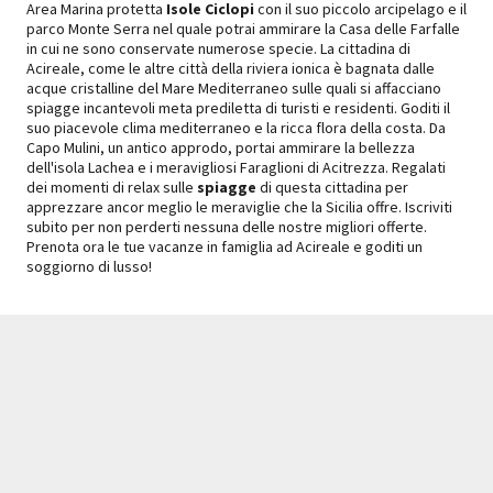
Area Marina protetta
Isole Ciclopi
con il suo piccolo arcipelago e il
parco Monte Serra nel quale potrai ammirare la Casa delle Farfalle
in cui ne sono conservate numerose specie. La cittadina di
Acireale, come le altre città della riviera ionica è bagnata dalle
acque cristalline del Mare Mediterraneo sulle quali si affacciano
spiagge incantevoli meta prediletta di turisti e residenti. Goditi il
suo piacevole clima mediterraneo e la ricca flora della costa. Da
Capo Mulini, un antico approdo, portai ammirare la bellezza
dell'isola Lachea e i meravigliosi Faraglioni di Acitrezza. Regalati
dei momenti di relax sulle
spiagge
di questa cittadina per
apprezzare ancor meglio le meraviglie che la Sicilia offre. Iscriviti
subito per non perderti nessuna delle nostre migliori offerte.
Prenota ora le tue vacanze in famiglia ad Acireale e goditi un
soggiorno di lusso!